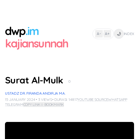
dwp
.im
🌙
A-
A+
INDEX
|
kajiansunnah
Surat Al-Mulk
○
USTADZ DR. FIRANDA ANDIRJA M.A.
15 JANUARY 2024 • 3 VIEWS
• DURASI: 1:48:17
YOUTUBE SOURCE
WHATSAPP
TELEGRAM
COPY LINK
☆ BOOKMARK