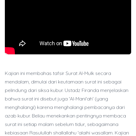
Kajian ini membahas tafsir Surat Al-Mulk secara
mendalam, dimulai dari keutamaan surat ini sebagai
pelindung dari siksa kubur. Ustadz Firanda menjelaskan
bahwa surat ini disebut juga 'Al-Mani'ah' (yang
menghalangi) karena menghalangi pembacanya dari
azab kubur. Beliau menekankan pentingnya membaca
surat ini setiap malam sebelum tidur, sebagaimana
kebiasaan Rasulullah shallallahu 'alaihi wasallam. Kajian