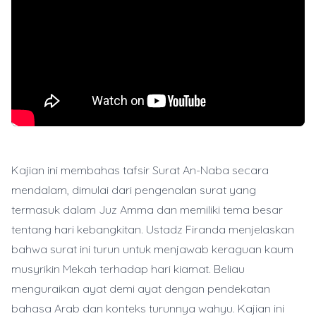
Kajian ini membahas tafsir Surat An-Naba secara
mendalam, dimulai dari pengenalan surat yang
termasuk dalam Juz Amma dan memiliki tema besar
tentang hari kebangkitan. Ustadz Firanda menjelaskan
bahwa surat ini turun untuk menjawab keraguan kaum
musyrikin Mekah terhadap hari kiamat. Beliau
menguraikan ayat demi ayat dengan pendekatan
bahasa Arab dan konteks turunnya wahyu. Kajian ini