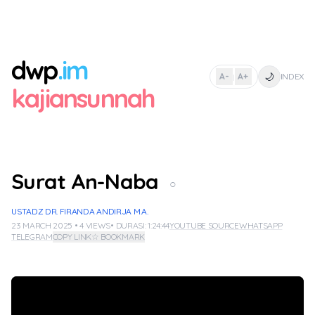
dwp
.im
🌙
A-
A+
INDEX
|
kajiansunnah
Surat An-Naba
○
USTADZ DR. FIRANDA ANDIRJA M.A.
23 MARCH 2025 • 4 VIEWS
• DURASI: 1:24:44
YOUTUBE SOURCE
WHATSAPP
TELEGRAM
COPY LINK
☆ BOOKMARK