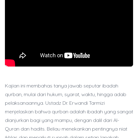
Kajian ini membahas tanya jawab seputar ibadah
qurban, mulai dari hukum, syarat, waktu, hingga adab
pelaksanaannya. Ustadz Dr. Erwandi Tarmizi
menjelaskan bahwa qurban adalah ibadah yang sangat
dianjurkan bagi yang mampu, dengan dalil dari Al-
Quran dan hadits. Beliau menekankan pentingnya niat
ikhlas dan mengikuti sunnah dalam setiap langkah