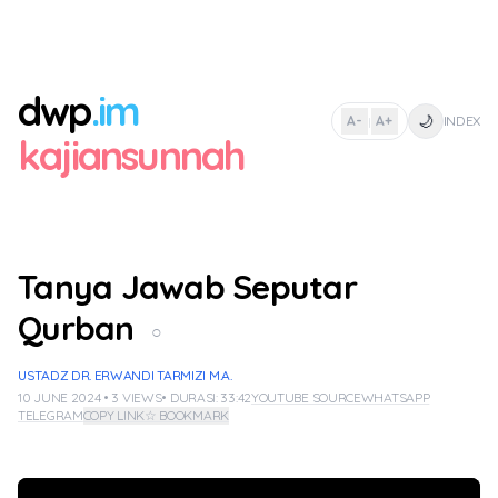
dwp
.im
🌙
A-
A+
INDEX
|
kajiansunnah
Tanya Jawab Seputar
Qurban
○
USTADZ DR. ERWANDI TARMIZI M.A.
10 JUNE 2024 • 3 VIEWS
• DURASI: 33:42
YOUTUBE SOURCE
WHATSAPP
TELEGRAM
COPY LINK
☆ BOOKMARK