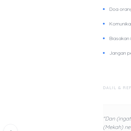
Doa orang
Komunikas
Biasakan 
Jangan pe
DALIL & RE
"Dan (ingat
(Mekah) ne