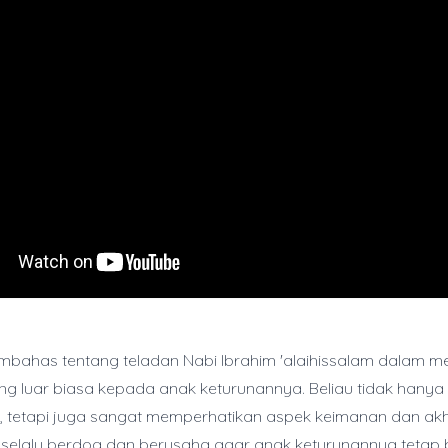
embahas tentang teladan Nabi Ibrahim 'alaihissalam dalam 
ng luar biasa kepada anak keturunannya. Beliau tidak hanya
, tetapi juga sangat memperhatikan aspek keimanan dan ak
 selalu berdoa dan berusaha agar anak keturunannya tetap 