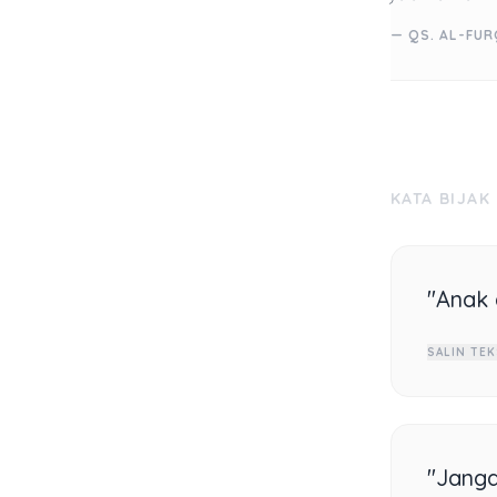
— QS. AL-FUR
KATA BIJAK
"Anak 
SALIN TEK
"Janga