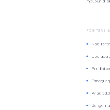
maupun di ak
POINTERS 
Nabi Ibra
Doa adala
Pendidika
Tanggung 
Anak adal
Jangan la