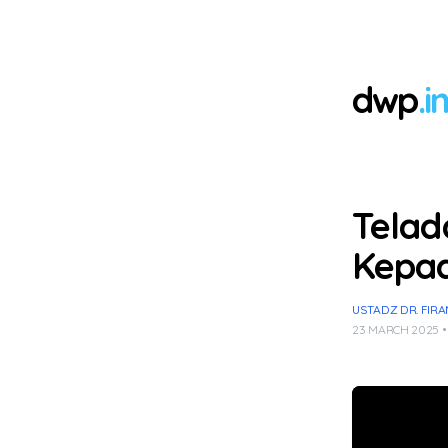
dwp
.i
Telad
Kepa
USTADZ DR. FIRA
23 MARCH 2025 •