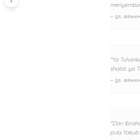
‹
menyembah 
— QS. IBRAHIM
"Ya Tuhank
shalat, ya 
— QS. IBRAHI
"Dan Ibrah
pula Yakub