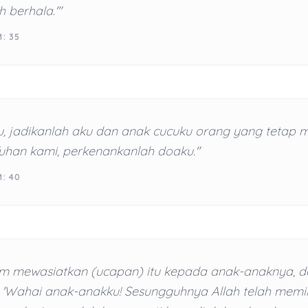
berhala.'"
: 35
u, jadikanlah aku dan anak cucuku orang yang tetap 
Tuhan kami, perkenankanlah doaku."
M: 40
im mewasiatkan (ucapan) itu kepada anak-anaknya, d
: 'Wahai anak-anakku! Sesungguhnya Allah telah memi