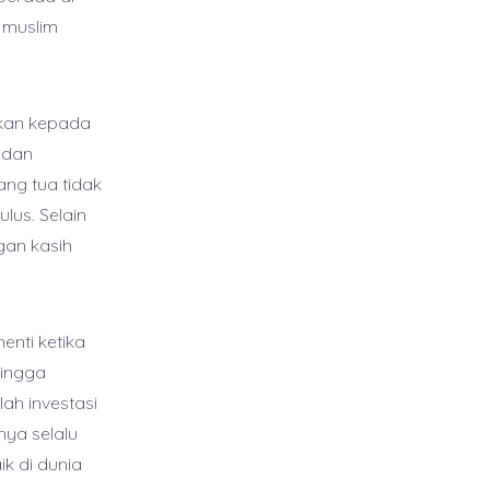
a muslim
tkan kepada
 dan
ang tua tidak
lus. Selain
gan kasih
enti ketika
hingga
ah investasi
nya selalu
k di dunia