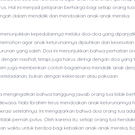
rus. Hal ini menjadi pelajaran berharga bagi setiap orang tu
 lengah dalam mendidik dan mendoakan anak-anak mereka.
m menunjukkan kepeduliannya melalui doa-doa yang dipanja
u memohon agar anak keturunannya dijauhkan dari kesesatan
turunan yang saleh. Doa ini menunjukkan bahwa perhatian or
dengan nasihat, tetapi juga harus diiringi dengan doa yang tu
rahim juga memberikan contoh bagaimana mendidik anak den
keteladanan, bukan dengan kekerasan atau paksaan.
uga mengingatkan bahwa tanggung jawab orang tua tidak berh
dewasa. Nabi Ibrahim terus mendoakan anak keturunannya 
erasi setelahnya. Ini mengajarkan bahwa doa orang tua adal
 tidak pernah putus. Oleh karena itu, setiap orang tua hendak
n waktu untuk berdoa bagi kebaikan anak-anak mereka, bai