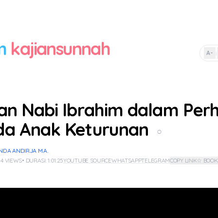
m
kajiansunnah
A-
|
an Nabi Ibrahim dalam Perh
da Anak Keturunan
○
NDA ANDIRJA M.A.
 4 VIEWS
• DURASI: 1:01:25
YOUTUBE SOURCE
WHATSAPP
TELEGRAM
COPY LINK
☆ BOO