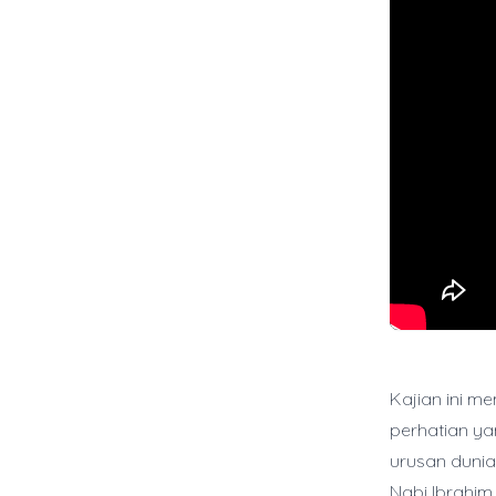
Kajian ini m
perhatian ya
urusan dunia
Nabi Ibrahim