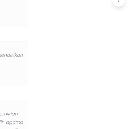
›
mendirikan
emikian
lih agama