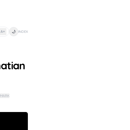
🌙
A+
INDEX
atian
KMARK