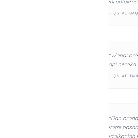
ini untukm
— QS. AL-BAQ
"Wahai ora
api neraka.
— QS. AT-TAH
"Dan orang
kami pasan
jadikanlah