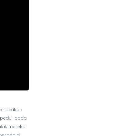
memberikan
 peduli pada
hlak mereka.
berada di