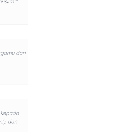
slim.'"
rgamu dari
h kepada
i), dan