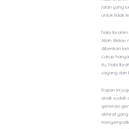
jalan yang lu
untuk tidak
Nabi Ibrahi
Allah. Belia
diberikan ke
cukup hanya 
itu, Nabi Ib
sayang dan 
Kajian ini j
anak sudah 
generasi-gen
akhirat yang
menyempatka