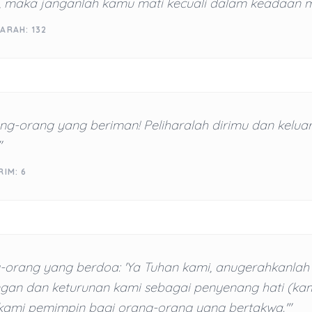
u, maka janganlah kamu mati kecuali dalam keadaan mu
ARAH: 132
ng-orang yang beriman! Peliharalah dirimu dan kelua
"
RIM: 6
-orang yang berdoa: 'Ya Tuhan kami, anugerahkanla
gan dan keturunan kami sebagai penyenang hati (kam
 kami pemimpin bagi orang-orang yang bertakwa.'"