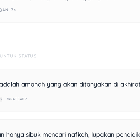
QAN: 74
 UNTUK STATUS
adalah amanah yang akan ditanyakan di akhirat
S
WHATSAPP
n hanya sibuk mencari nafkah, lupakan pendidi