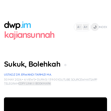
dwp
.im
🌙
A-
A+
INDEX
|
kajiansunnah
Sukuk, Bolehkah
○
USTADZ DR. ERWANDI TARMIZI M.A.
30 MAY 2026 • 6 VIEWS
• DURASI: 1:39:00
YOUTUBE SOURCE
WHATSAPP
TELEGRAM
COPY LINK
☆ BOOKMARK