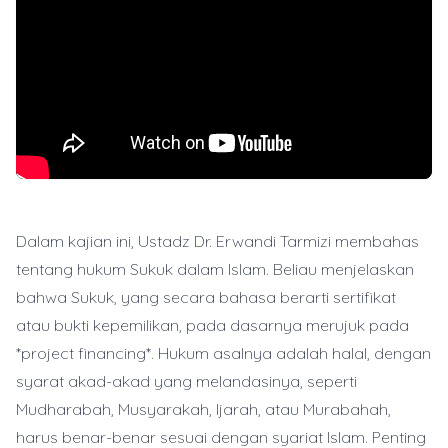
Dalam kajian ini, Ustadz Dr. Erwandi Tarmizi membahas
tentang hukum Sukuk dalam Islam. Beliau menjelaskan
bahwa Sukuk, yang secara bahasa berarti sertifikat
atau bukti kepemilikan, pada dasarnya merujuk pada
*project financing*. Hukum asalnya adalah halal, dengan
syarat akad-akad yang melandasinya, seperti
Mudharabah, Musyarakah, Ijarah, atau Murabahah,
harus benar-benar sesuai dengan syariat Islam. Penting