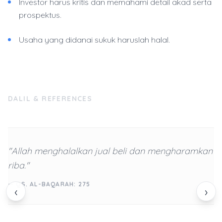
Investor harus kritis dan memahami detail akad serta
prospektus.
Usaha yang didanai sukuk haruslah halal.
DALIL & REFERENCES
"Allah menghalalkan jual beli dan mengharamkan
riba."
— QS. AL-BAQARAH: 275
‹
›